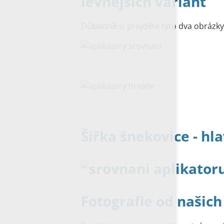
levnějších variant
Důkladně si projděte tyto dva obrázky s
Šířka šnekovice - hl
Fotografie od našich