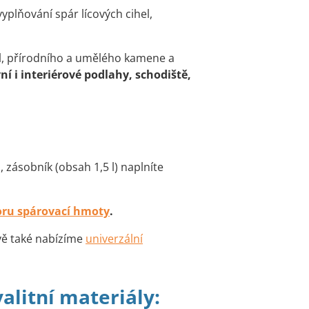
vyplňování spár lícových cihel,
el, přírodního a umělého kamene a
í i interiérové podlahy, schodiště,
zásobník (obsah 1,5 l) naplníte
oru spárovací hmoty
.
vě také nabízíme
univerzální
alitní materiály: