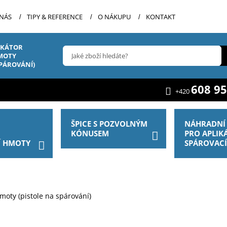
 NÁS
TIPY & REFERENCE
O NÁKUPU
KONTAKT
IKÁTOR
MOTY
SPÁROVÁNÍ)
608 95
+420
ŠPICE S POZVOLNÝM
NÁHRADNÍ 
R
KÓNUSEM
PRO APLIK
Í HMOTY
SPÁROVAC
hmoty (pistole na spárování)