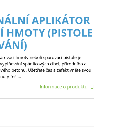
NÁLNÍ APLIKÁTOR
Í HMOTY (PISTOLE
VÁNÍ)
párovací hmoty neboli spárovací pistole je
 vyplňování spár lícových cihel, přírodního a
ého betonu. Ušetřete čas a zefektivněte svou
hmoty řeší…
Informace o produktu
1