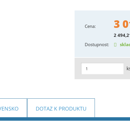
3 0
Cena:
2 494,
Dostupnost:
skla
k
VENSKO
DOTAZ K PRODUKTU