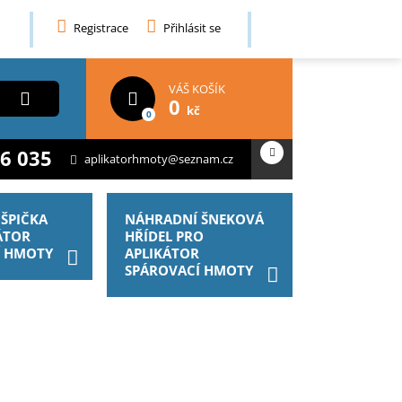
Registrace
Přihlásit se
VÁŠ KOŠÍK
0
kč
0
6 035
aplikatorhmoty@seznam.cz
ŠPIČKA
NÁHRADNÍ ŠNEKOVÁ
ÁTOR
HŘÍDEL PRO
Í HMOTY
APLIKÁTOR
SPÁROVACÍ HMOTY