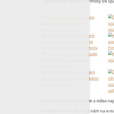
S aplikátorem spárovací hmoty lze spá
Další informace, fotografie a videa na
A budeme moc rádi, když nám na e-m