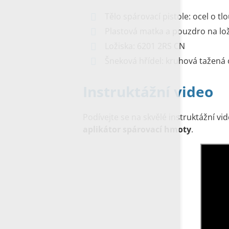
Tělo spárovací pistole: ocel o tl
Plastová matka a pouzdro na lož
Ložiska: 6201 2RS CN
Šneková hřídel: kruhová tažená
Instruktážní video
Podívejte se na skvělé instruktážní vi
aplikátor spárovací hmoty
.