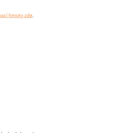
vací hmoty zde
.