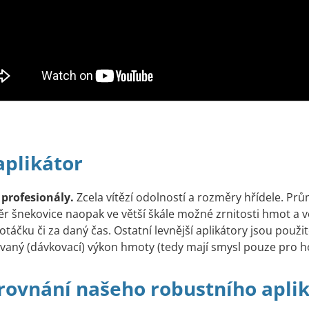
aplikátor
 profesionály.
Zcela vítězí odolností a rozměry hřídele. Prů
měr šnekovice naopak ve větší škále možné zrnitosti hmot a 
áčku či za daný čas. Ostatní levnější aplikátory jsou použit
vaný (dávkovací) výkon hmoty (tedy mají smysl pouze pro ho
rovnání našeho robustního aplik