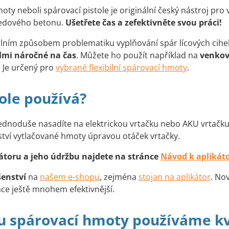
oty neboli spárovací pistole je originální český nástroj pro 
ledového betonu.
Ušetřete čas a zefektivněte svou práci!
nálním způsobem problematiku vyplňování spár lícových cih
lmi náročné na čas
. Můžete ho použít například na
venkovn
. Je určený pro
vybrané flexibilní spárovací hmoty
.
tole používá?
dnoduše nasadíte na elektrickou vrtačku nebo AKU vrtačku, 
tví vytlačované hmoty úpravou otáček vrtačky.
átoru a jeho údržbu najdete na stránce
Návod k aplikát
šenství
na
našem e-shopu
, zejména
stojan na aplikátor
. No
áce ještě mnohem efektivnější.
ru spárovací hmoty používáme kv