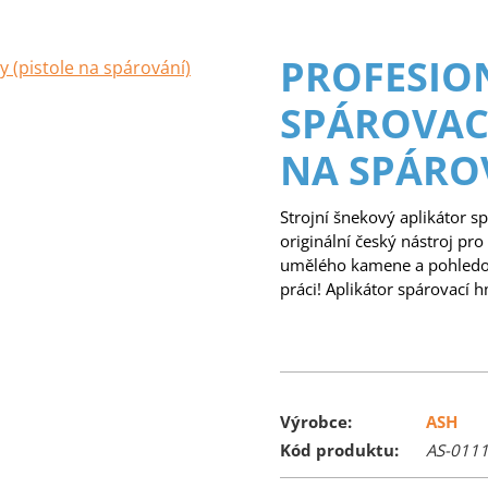
PROFESIO
SPÁROVAC
NA SPÁRO
Strojní šnekový aplikátor s
originální český nástroj pro
umělého kamene a pohledov
práci! Aplikátor spárovací 
Výrobce:
ASH
Kód produktu:
AS-011