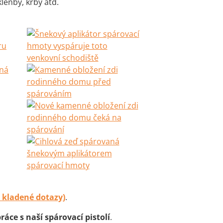
lenby, krby atd.
 kladené dotazy)
.
ráce s naší spárovací pistolí
.