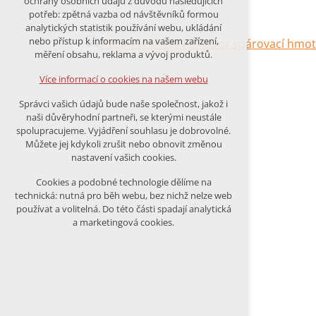
ochrany osobních údajů z důvodu následujících
nutná pro provozování webu
potřeb: zpětná vazba od návštěvníků formou
analytických statistik používání webu, ukládání
udržení kontextu stránek (session):
nebo přístup k informacím na vašem zařízení,
případná přihlášení, volby jazyka,
měření obsahu, reklama a vývoj produktů.
apod.
Více informací o cookies na našem webu
Volitelná cookies
Správci vašich údajů bude naše společnost, jakož i
analytická pro anonymizované
naši důvěryhodní partneři, se kterými neustále
vyhodnocení návštěvnosti
spolupracujeme. Vyjádření souhlasu je dobrovolné.
marketingová cookies (Google)
Můžete jej kdykoli zrušit nebo obnovit změnou
nastavení vašich cookies.
Více informací o cookies na našem webu
Cookies a podobné technologie dělíme na
technická: nutná pro běh webu, bez nichž nelze web
používat a volitelná. Do této části spadají analytická
Přijmout všechny cookies
a marketingová cookies.
Odmítnout vše