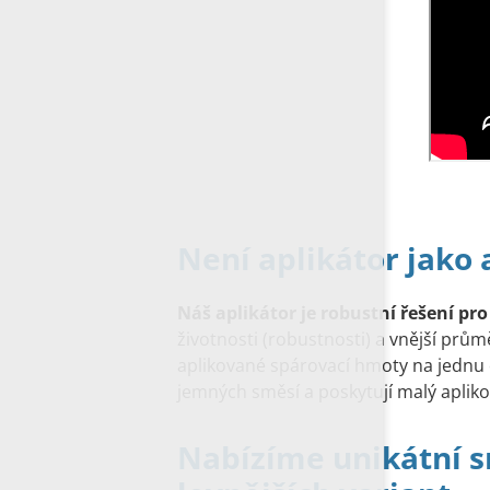
Není aplikátor jako 
Náš aplikátor je robustní řešení pro
životnosti (robustnosti) a vnější prů
aplikované spárovací hmoty na jednu ot
jemných směsí a poskytují malý apliko
Nabízíme unikátní s