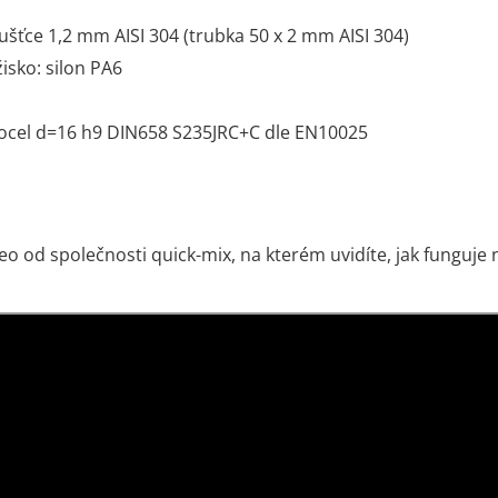
oušťce 1,2 mm AISI 304 (trubka 50 x 2 mm AISI 304)
isko: silon PA6
 ocel d=16 h9 DIN658 S235JRC+C dle EN10025
deo od společnosti quick-mix, na kterém uvidíte, jak funguje 