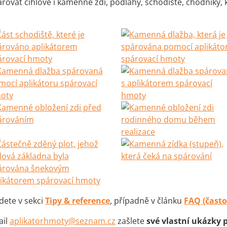
rovat cihlové i kamenné zdi, podlahy, schodiště, chodníky, k
jdete v sekci
Tipy & reference
, případně v článku
FAQ (často
ail
aplikatorhmoty@seznam.cz
zašlete
své vlastní ukázky p