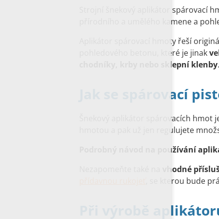
Strojní šnekový aplikátor spárovací hm
přírodního a umělého kamene a poh
Aplikátor spárovací hmoty řeší origi
pohledového betonu, které je jinak
ve
chodníky, krby nebo sklepní klenby
Jak se spárovací pis
Šnekový aplikátor spárovacích hmot je
hmotou a pak už jen regulujete množs
Podrobný návod na používání aplik
Nezapomeňte také na
vhodné příslu
přídavnou rukojeť
, se kterou bude pr
Při výrobě aplikáto