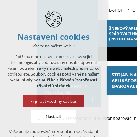
E-SHOP
O
ŠNEKOVÝ APL
SPÁROVACÍ H
Nastavení cookies
(PISTOLE NA 
Vítejte na našem webu!
Potřebujeme nastavit cookies a související
technologie, aby zobrazovaný obsah odpovídal
vašim potřebám a vy na webu nalezli přesně to, co
potřebujete. Soubory cookies používané na našem
PROFESIONÁLNÍ
STOJAN NA
webu
nikdy neslouží ke zjišťování totožnosti
APLIKÁTOR
APLIKÁTO
uživatelů stránek
.
SPÁROVACÍ HMOTY
SPÁROVAC
(PISTOLE NA
SPÁROVÁNÍ)
Přijmout všechny cookies
Nastavit
E-shop
Profesionální aplikátor spárovací 
Vaše údaje zpracováváme v souladu se zásadami
Technická cookies