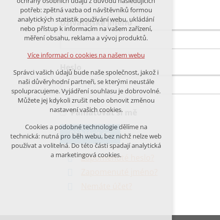
ochrany osobních údajů z důvodu následujících
nutná pro provozování webu
potřeb: zpětná vazba od návštěvníků formou
analytických statistik používání webu, ukládání
udržení kontextu stránek (session):
Uživatelské jméno
nebo přístup k informacím na vašem zařízení,
případná přihlášení, volby jazyka,
měření obsahu, reklama a vývoj produktů.
apod.
Více informací o cookies na našem webu
Volitelná cookies
Heslo
Správci vašich údajů bude naše společnost, jakož i
analytická pro anonymizované
naši důvěryhodní partneři, se kterými neustále
vyhodnocení návštěvnosti
spolupracujeme. Vyjádření souhlasu je dobrovolné.
marketingová cookies (Google)
Můžete jej kdykoli zrušit nebo obnovit změnou
nastavení vašich cookies.
Pamatovat si mě
Více informací o cookies na našem webu
Cookies a podobné technologie dělíme na
Přihlásit se
technická: nutná pro běh webu, bez nichž nelze web
používat a volitelná. Do této části spadají analytická
Přijmout všechny cookies
a marketingová cookies.
Zapomenuté heslo?
Zapomenuté jméno?
Odmítnout vše
Nemáte účet?