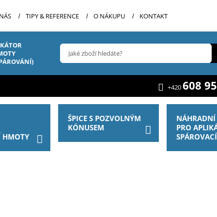
 NÁS
TIPY & REFERENCE
O NÁKUPU
KONTAKT
IKÁTOR
MOTY
SPÁROVÁNÍ)
608 95
+420
ŠPICE S POZVOLNÝM
NÁHRADNÍ 
R
KÓNUSEM
PRO APLIK
Í HMOTY
SPÁROVAC