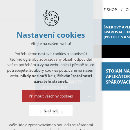
E-SHOP
O
ŠNEKOVÝ APL
SPÁROVACÍ H
Nastavení cookies
(PISTOLE NA 
Vítejte na našem webu!
Potřebujeme nastavit cookies a související
technologie, aby zobrazovaný obsah odpovídal
vašim potřebám a vy na webu nalezli přesně to, co
potřebujete. Soubory cookies používané na našem
PROFESIONÁLNÍ
STOJAN NA
webu
nikdy neslouží ke zjišťování totožnosti
APLIKÁTOR
APLIKÁTO
uživatelů stránek
.
SPÁROVACÍ HMOTY
SPÁROVAC
(PISTOLE NA
SPÁROVÁNÍ)
Přijmout všechny cookies
Nastavit
Přihlášení
Vaše údaje zpracováváme v souladu se zásadami
Technická cookies