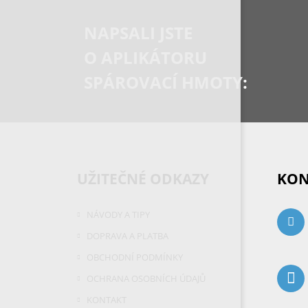
NAPSALI JSTE
O APLIKÁTORU
SPÁROVACÍ HMOTY:
UŽITEČNÉ ODKAZY
KON
NÁVODY A TIPY
DOPRAVA A PLATBA
OBCHODNÍ PODMÍNKY
OCHRANA OSOBNÍCH ÚDAJŮ
KONTAKT