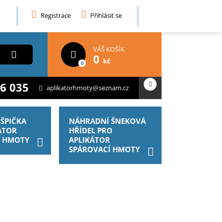
Registrace
Přihlásit se
VÁŠ KOŠÍK
0
kč
0
6 035
aplikatorhmoty@seznam.cz
ŠPIČKA
NÁHRADNÍ ŠNEKOVÁ
ÁTOR
HŘÍDEL PRO
Í HMOTY
APLIKÁTOR
SPÁROVACÍ HMOTY