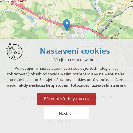
Nastavení cookies
Vítejte na našem webu!
Potřebujeme nastavit cookies a související technologie, aby
zobrazovaný obsah odpovídal vašim potřebám a vy na webu nalezli
přesně to, co potřebujete. Soubory cookies používané na našem
Leaflet
| © OpenStreetMap contributors
webu
nikdy neslouží ke zjišťování totožnosti uživatelů stránek
.
© Copyright 2026 APLIKATORSPAROVACIHMOTY.CZ
Přijmout všechny cookies
Mapa webu
Nastavit
VYTVOŘIL XART.CZ
Technická cookies