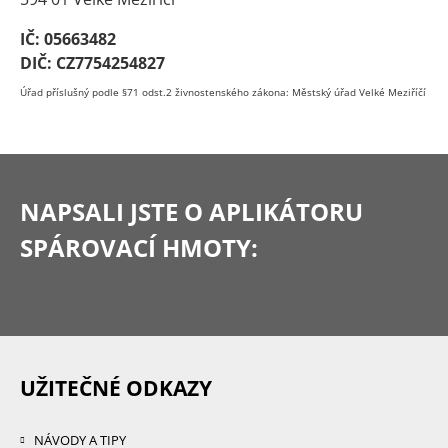
IČ: 05663482
DIČ: CZ7754254827
Úřad příslušný podle §71 odst.2 živnostenského zákona: Městský úřad Velké Meziříčí
NAPSALI JSTE
O APLIKÁTORU
SPÁROVACÍ HMOTY:
UŽITEČNÉ ODKAZY
NÁVODY A TIPY