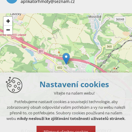
aplikatorhmoty@seznam.cz
+
−
Nastavení cookies
Vítejte na našem webu!
Potřebujeme nastavit cookies a související technologie, aby
zobrazovaný obsah odpovídal vašim potřebám a vy na webu nalezli
přesně to, co potřebujete. Soubory cookies používané na našem
Leaflet
| © OpenStreetMap contributors
webu
nikdy neslouží ke zjišťování totožnosti uživatelů stránek
.
© Copyright 2026 APLIKATORSPAROVACIHMOTY.CZ
Přijmout všechny cookies