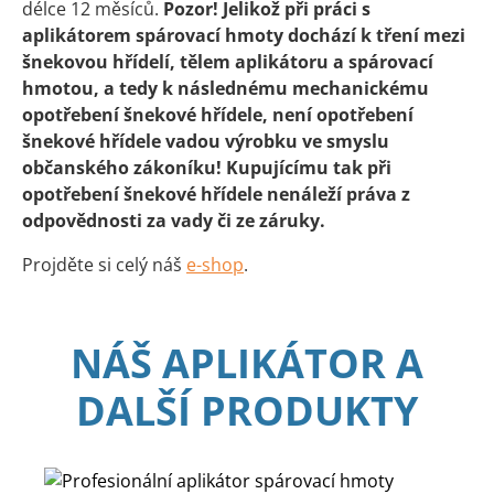
délce 12 měsíců.
Pozor! Jelikož při práci s
aplikátorem spárovací hmoty dochází k tření mezi
šnekovou hřídelí, tělem aplikátoru a spárovací
hmotou, a tedy k následnému mechanickému
opotřebení šnekové hřídele, není opotřebení
šnekové hřídele vadou výrobku ve smyslu
občanského zákoníku! Kupujícímu tak při
opotřebení šnekové hřídele nenáleží práva z
odpovědnosti za vady či ze záruky.
Projděte si celý náš
e-shop
.
NÁŠ APLIKÁTOR A
DALŠÍ PRODUKTY