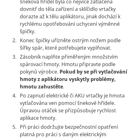
šneková hřídel byla co nejvíce zatlačena
dovnitř do těla zařízení a sklíčidlo vrtačky
dorazte až k tělu aplikátoru, jinak dochází k
rychlému opotřebování uchycení výměnné
špičky.
Konec špičky uřízněte ostrým nožem podle
šířky spár, které potřebujete vyplňovat.
Zásobník naplňte přiměřeným množstvím
spárovací hmoty. Hmotu připravte podle
pokynů výrobce.
Pokud by se při vytlačování
hmoty z aplikátoru vyskytly problémy,
hmotu zahustěte
.
Po zapnutí elektrické či AKU vrtačky je hmota
vytlačována ven pomocí šnekové hřídele.
Úpravou otáček se přizpůsobuje rychlost
aplikace hmoty.
Při práci dodržujte bezpečnostní opatření
platná pro práci s daným elektrickým