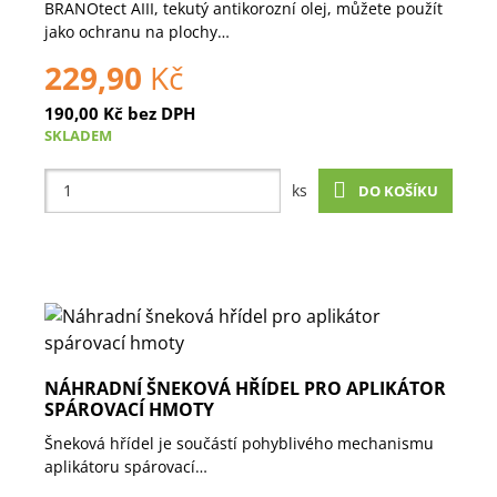
BRANOtect AIII, tekutý antikorozní olej, můžete použít
jako ochranu na plochy…
229,90
Kč
190,00
Kč
bez DPH
SKLADEM
ks
DO KOŠÍKU
NÁHRADNÍ ŠNEKOVÁ HŘÍDEL PRO APLIKÁTOR
SPÁROVACÍ HMOTY
Šneková hřídel je součástí pohyblivého mechanismu
aplikátoru spárovací…