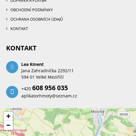
DOPRAVA A PLATBA
OBCHODNÍ PODMÍNKY
OCHRANA OSOBNÍCH ÚDAJŮ
KONTAKT
KONTAKT
Lea Kment
Jana Zahradníčka 2292/11
594 01 Velké Meziříčí
608 956 035
+420
aplikatorhmoty@seznam.cz
+
−