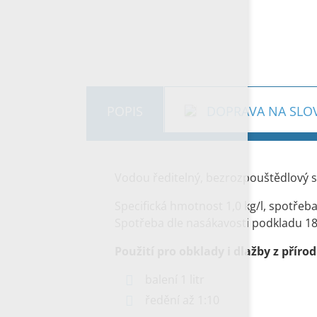
POPIS
DOPRAVA NA SLO
Vodou ředitelný, bezrozpouštědlový s
Specifická hmotnost 1,0 kg/l, spotřeb
Spotřeba dle nasákavosti podkladu 18
Použití pro obklady i dlažby z pří
balení 1 litr
ředění až 1:10