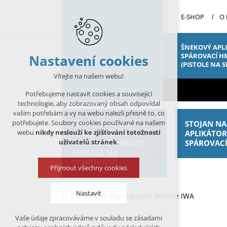
E-SHOP
O
ŠNEKOVÝ APL
SPÁROVACÍ H
Nastavení cookies
(PISTOLE NA 
Vítejte na našem webu!
Potřebujeme nastavit cookies a související
technologie, aby zobrazovaný obsah odpovídal
vašim potřebám a vy na webu nalezli přesně to, co
potřebujete. Soubory cookies používané na našem
PROFESIONÁLNÍ
STOJAN NA
webu
nikdy neslouží ke zjišťování totožnosti
APLIKÁTOR
APLIKÁTO
uživatelů stránek
.
SPÁROVACÍ HMOTY
SPÁROVAC
(PISTOLE NA
SPÁROVÁNÍ)
Přijmout všechny cookies
Nastavit
E-shop
Impregnační emulze IWA
Vaše údaje zpracováváme v souladu se zásadami
Technická cookies