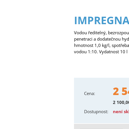
IMPREGNA
Vodou ředitelný, bezrozpou
penetraci a dodatečnou hyd
hmotnost 1,0 kg/l, spotřeb
vodou 1:10. Vydatnost 10 l
2 5
Cena:
2 100,
Dostupnost:
není s