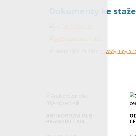
Dokumenty ke staže
Technický list
Bezpečnostní list
Mrkněte také na naše
návody, tipy a 
ANTIKOROZNÍ OLEJ
O
BRANOTECT AIII
CE