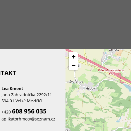
+
−
TAKT
Lea Kment
Jana Zahradníčka 2292/11
594 01 Velké Meziříčí
608 956 035
+420
aplikatorhmoty@seznam.cz