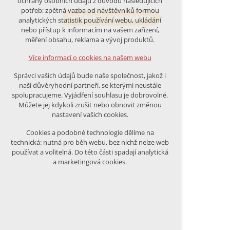
ochrany osobních údajů z důvodu následujících
nutná pro provozování webu
potřeb: zpětná vazba od návštěvníků formou
DOČASNĚ VYPRODÁNO
analytických statistik používání webu, ukládání
udržení kontextu stránek (session):
nebo přístup k informacím na vašem zařízení,
případná přihlášení, volby jazyka,
měření obsahu, reklama a vývoj produktů.
apod.
Více informací o cookies na našem webu
Volitelná cookies
Správci vašich údajů bude naše společnost, jakož i
analytická pro anonymizované
naši důvěryhodní partneři, se kterými neustále
vyhodnocení návštěvnosti
spolupracujeme. Vyjádření souhlasu je dobrovolné.
marketingová cookies (Google)
Můžete jej kdykoli zrušit nebo obnovit změnou
nastavení vašich cookies.
Více informací o cookies na našem webu
Cookies a podobné technologie dělíme na
technická: nutná pro běh webu, bez nichž nelze web
používat a volitelná. Do této části spadají analytická
Přijmout všechny cookies
a marketingová cookies.
Odmítnout vše