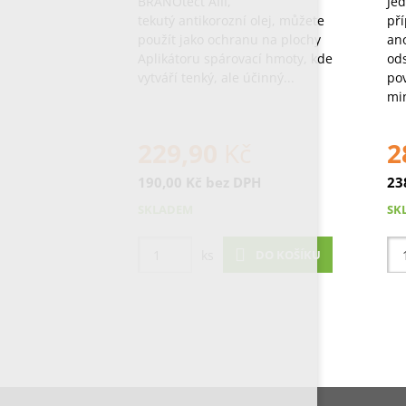
BRANOtect AIII,
Jed
tekutý antikorozní olej, můžete
pří
použít jako ochranu na plochy
ano
Aplikátoru spárovací hmoty, kde
od
vytváří tenký, ale účinný...
pov
min
229,90
Kč
2
190,00
Kč
bez DPH
23
SKLADEM
SK
ks
DO KOŠÍKU