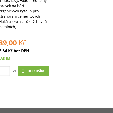
nosložkový, vodou ředitelný
pravek na bázi
rganických kyselin pro
straňování cementových
laků a skvrn z různých typů
erálních,...
89,00
Kč
8,84
Kč
bez DPH
LADEM
ks
DO KOŠÍKU