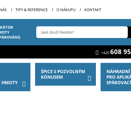
 NÁS
TIPY & REFERENCE
O NÁKUPU
KONTAKT
IKÁTOR
MOTY
SPÁROVÁNÍ)
608 95
+420
ŠPICE S POZVOLNÝM
NÁHRADNÍ 
R
KÓNUSEM
PRO APLIK
Í HMOTY
SPÁROVAC