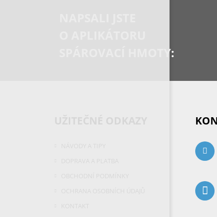
NAPSALI JSTE
O APLIKÁTORU
SPÁROVACÍ HMOTY:
UŽITEČNÉ ODKAZY
KON
NÁVODY A TIPY
DOPRAVA A PLATBA
OBCHODNÍ PODMÍNKY
OCHRANA OSOBNÍCH ÚDAJŮ
KONTAKT