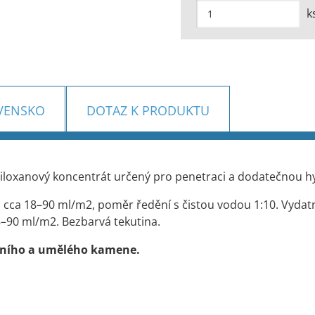
k
VENSKO
DOTAZ K PRODUKTU
iloxanový koncentrát určený pro penetraci a dodatečnou h
a cca 18–90 ml/m2, poměr ředění s čistou vodou 1:10. Vydatn
–90 ml/m2. Bezbarvá tekutina.
rodního a umělého kamene.