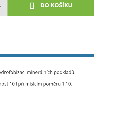
DO KOŠÍKU
s
ydrofobizaci minerálních podkladů.
ost 10 l při mísícím poměru 1:10.