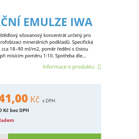
ČNÍ EMULZE IWA
štědlový siloxanový koncentrát určený pro
rofobizaci minerálních podkladů. Specifická
a cca 18–90 ml/m2, poměr ředění s čistou
 při mísícím poměru 1:10. Spotřeba dle…
Informace o produktu
41,00
Kč
s DPH
00
Kč
bez DPH
kladem