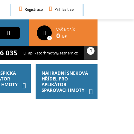
Registrace
Přihlásit se
VÁŠ KOŠÍK
0
kč
0
6 035
aplikatorhmoty@seznam.cz
ŠPIČKA
NÁHRADNÍ ŠNEKOVÁ
ÁTOR
HŘÍDEL PRO
Í HMOTY
APLIKÁTOR
SPÁROVACÍ HMOTY