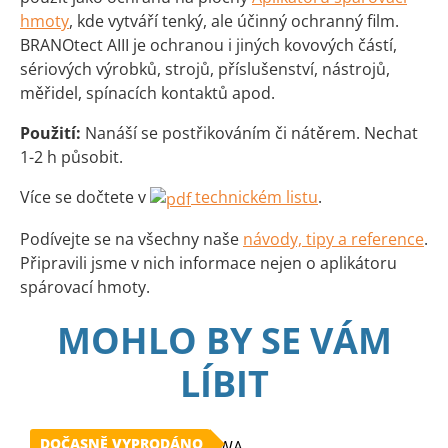
hmoty
, kde vytváří tenký, ale účinný ochranný film.
BRANOtect AIII je ochranou i jiných kovových částí,
sériových výrobků, strojů, příslušenství, nástrojů,
měřidel, spínacích kontaktů apod.
Použití:
Nanáší se postřikováním či nátěrem. Nechat
1-2 h působit.
Více se dočtete v
technickém listu
.
Podívejte se na všechny naše
návody, tipy a reference
.
Připravili jsme v nich informace nejen o aplikátoru
spárovací hmoty.
MOHLO BY SE VÁM
LÍBIT
DOČASNĚ VYPRODÁNO