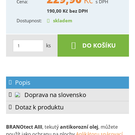
Kč
Cena:
s DPH
190,00
Kč
bez DPH
Dostupnost:
skladem
DO KOŠÍKU
ks
Popis
Doprava na slovensko
Dotaz k produktu
BRANOtect AIII
, tekutý
antikorozní olej
, můžete
použít jako ochranu na plochy
Aplikátoru spárovací